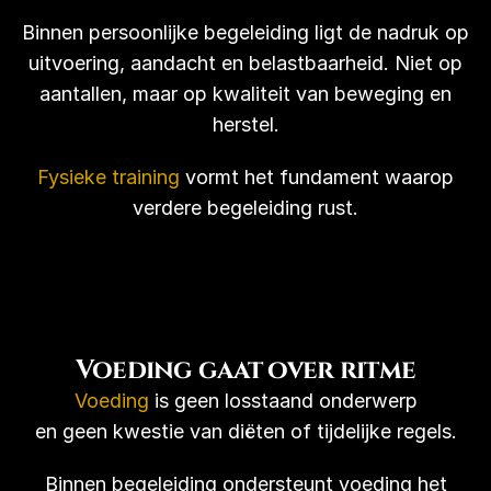
Binnen persoonlijke begeleiding ligt de nadruk op
uitvoering, aandacht en belastbaarheid. Niet op
aantallen, maar op kwaliteit van beweging en
herstel.
Home
Fysieke training
vormt het fundament waarop
De Tempel
verdere begeleiding rust.
Serra
Bane
Anti-Tate
Voeding gaat over ritme
Transformatie
Voeding
is geen losstaand onderwerp
en geen kwestie van diëten of tijdelijke regels.
Mijn Universum
Binnen begeleiding ondersteunt voeding het