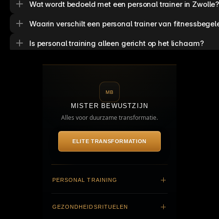
Wat wordt bedoeld met een personal trainer in Zwolle
Waarin verschilt een personal trainer van fitnessbegel
Is personal training alleen gericht op het lichaam?
Voor wie is personal training niet bedoeld?
Hoe krijgt deze vorm van personal training concreet v
MB
MISTER BEWUSTZIJN
Alles voor duurzame transformatie.
ELITE TRANSFORMATION
PERSONAL TRAINING
Elite Transformation (Start)
Elite Transformation (Personal Training)
GEZONDHEIDSRITUELEN
Elite Transformation ★★★★★ Five Stars